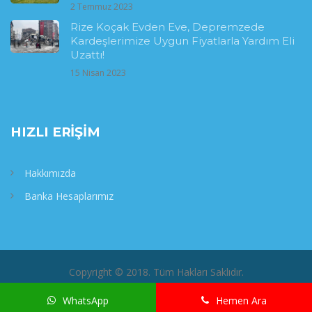
2 Temmuz 2023
Rize Koçak Evden Eve, Depremzede
Kardeşlerimize Uygun Fiyatlarla Yardım Eli
Uzattı!
15 Nisan 2023
HIZLI ERIŞIM
Hakkımızda
Banka Hesaplarımız
Copyright © 2018. Tüm Hakları Saklıdır.
WhatsApp
Hemen Ara
/* MOBİL BAR */
/* MOBİL BAR SON */